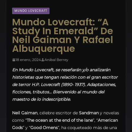
MUNDO LOVECRAFT
Mundo Lovecraft: “A
Study In Emerald” De
Neil Gaiman Y Rafael
Albuquerque
18 enero, 2024
Anibal Berrey
En Mundo Lovecraft, se reseñarán y/o analizarán
historietas que tengan relación con el gran escritor
de terror H.P. Lovecraft
(1890- 1937)
. Adaptaciones,
ficciones, tributos… Bienvenido al mundo del
maestro de lo indescriptible.
Neil Gaiman
, célebre escritor de
Sandman
y novelas
como “
The ocean at the end of the lane
”, “
American
Gods
” y “
Good Omens
”, ha coqueteado más de una