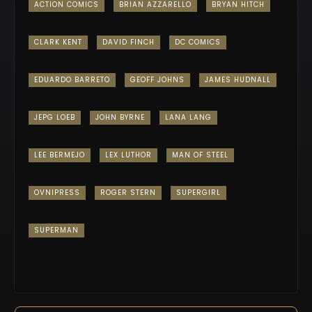
ACTION COMICS
BRIAN AZZARELLO
BRYAN HITCH
CLARK KENT
DAVID FINCH
DC COMICS
EDUARDO BARRETO
GEOFF JOHNS
JAMES HUDNALL
JEPG LOEB
JOHN BYRNE
LANA LANG
LEE BERMEJO
LEX LUTHOR
MAN OF STEEL
OVNIPRESS
ROGER STERN
SUPERGIRL
SUPERMAN