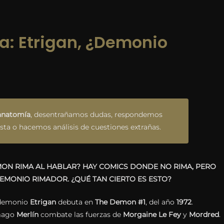
a: Etrigan, ¿Demonio
anatomía
, desentrañamos dudas, respondemos
esta o hacemos análisis de cuestiones extrañas
.
MON RIMA AL HABLAR? HAY COMICS DONDE NO RIMA, PERO
 DEMONIO RIMADOR. ¿QUÉ TAN CIERTO ES ESTO?
 demonio
Etrigan
debuta en
The Demon #1
, del año
1972
.
 mago
Merlín
combate las fuerzas de
Morgaine Le Fey
y
Mordred
.