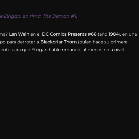
e Etrigan, en rima. The Demon #1.
rima?
Len Wein
en el
DC Comics Presents #66
(año
1984
), en una
po para derrotar a
Blackbriar Thorn
(quien hace su primera
rente para que Etrigan hable rimando, al menos no a nivel