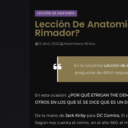
LECCIÓN DE ANATOMÍA
Lección De Anatomí
Rimador?
13 abril, 2020
Maximiliano Britos
En la columna
Lección de 
preguntas de difícil respu
En esta ocasión:
¿POR QUÉ ETRIGAN THE DE
OTROS EN LOS QUE SÍ. SE DICE QUE ES UN
De la mano de
Jack Kirby
para
DC Comics
, El
Según nos cuenta el cómic, en el año 560, el