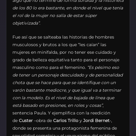
algo que no termine de forma sórdida y la historieta
de los 80 lo era bastante, en donde el nivel que tenía
el rol de la mujer no salía de estar súper
objetivizada”
.
Fue así que se salteaba las historias de hombres
musculosos y brutos a los que “les caían” las
mujeres en minifalda, por no tener ese cuidado y
grado de belleza equitativa tanto para el personaje
masculino como para el femenino.
“Es pésimo eso
de tener un personaje descuidado y de personalidad
chota que se hace para que se identifique con un
varón bastante mediocre, y que igual va a terminar
con la modelo. Es el nivel de bajada de línea que
está basado en presiones, en roles y cosas”
,
sentencia Paula. Y ejemplifica con la reedición
de
Custer
–obra de
Carlos Trillo
y
Jordi Bernet
-,
donde se presenta una protagonista femenina de
sexualidad compleja y el voyeurismo del público