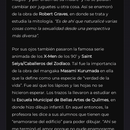
cambiar por juguetes u otra cosa. Así se enamoró
de la obra de
Robert Graves
, en donde se trata y
estudia la mitología.
“Es de ahí que naturalicé varias
cosas como la sexualidad desde una perspectiva
más diversa”
.
Por sus ojos también pasaron la famosa serie
animada de los
X-Men
de los 90’ y
Saint
Seiya/Caballeros del Zodíaco
. Tal fue la importancia
de la obra del mangaka
Masami Kurumada
en ella
que la define como una especie de “verdad de la
vida”. Fue así que los lápices y las hojas no se
hicieron esperar. Los trazos la llevaron a estudiar en
la
Escuela Municipal de Bellas Artes de Quilmes
, en
donde hizo dibujo infantil. En aquel entonces, la
profesora les dice a sus alumnos que tienen que
“enamorarse del edificio” para poder dibujar. “Ahí se
me terminó el amor porque no pude enamorarme.