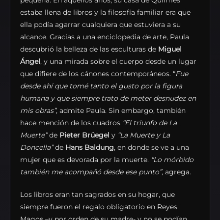
pequeña. En aquellos años, su casa de Quilmes
estaba llena de libros y la filosofía familiar era que
ella podía agarrar cualquiera que estuviera a su
alcance. Gracias a una enciclopedia de arte, Paula
descubrió la belleza de las esculturas de
Miguel
Ángel
, y una mirada sobre el cuerpo desde un lugar
que difiere de los cánones contemporáneos. “
Fue
desde ahí que tomé tanto el gusto por la figura
humana y que siempre trato de meter desnudez en
mis obras”
, admite Paula. Sin embargo, también
hace mención de los cuadros
“El triunfo de La
Muerte”
de
Pieter Brüegel
y
“La Muerte y La
Doncella”
de
Hans Baldung
, en donde se ve a una
mujer que es devorada por la muerte.
“Lo mórbido
también me acompañó desde ese punto”
, agrega.
Los libros eran tan sagrados en su hogar, que
siempre fueron el regalo obligatorio en Reyes
Magos –y por orden de su madre- y no se podían