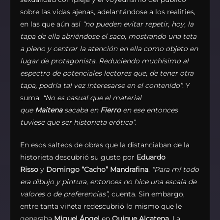
sobre las vidas ajenas, adelantándose a los realities,
en las que aún así
“no pueden evitar repetir, hoy, la
tapa de ella abriéndose el saco, mostrando una teta
a pleno y centrar la atención en ella como objeto en
lugar de protagonista. Reduciendo muchísimo al
espectro de potenciales lectores que, de tener otra
tapa, podría tal vez interesarse en el contenido”
. Y
suma:
“No es casual que el material
que
Maitena
sacaba en
Fierro
en ese entonces
tuviese que ser historieta erótica”
.
En esos salteos de obras que la distanciaban de la
historieta descubrió su gusto por
Eduardo
Risso
y
Domingo “Cacho” Mandrafina
.
“Para mí todo
era dibujo y pintura, entonces no hice una escala de
valores o de preferencias”
, cuenta. Sin embargo,
entre tanta viñeta redescubrió lo mismo que le
generaba
Miguel Ángel
en
Quique Alcatena
. La