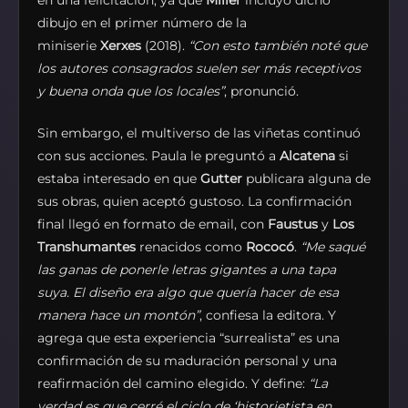
en una felicitación, ya que
Miller
incluyó dicho
dibujo en el primer número de la
miniserie
Xerxes
(2018).
“Con esto también noté que
los autores consagrados suelen ser más receptivos
y buena onda que los locales”
, pronunció.
Sin embargo, el multiverso de las viñetas continuó
con sus acciones. Paula le preguntó a
Alcatena
si
estaba interesado en que
Gutter
publicara alguna de
sus obras, quien aceptó gustoso. La confirmación
final llegó en formato de email, con
Faustus
y
Los
Transhumantes
renacidos como
Rococó
.
“Me saqué
las ganas de ponerle letras gigantes a una tapa
suya. El diseño era algo que quería hacer de esa
manera hace un montón”
, confiesa la editora. Y
agrega que esta experiencia “surrealista” es una
confirmación de su maduración personal y una
reafirmación del camino elegido. Y define:
“La
verdad es que cerré el ciclo de ‘historietista en