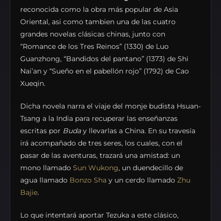
reconocida como la obra más popular de Asia
Oriental, asi como tambien una de las cuatro
grandes novelas clásicas chinas, junto con
“Romance de los Tres Reinos” (1330) de Luo
Guanzhong, “Bandidos del pantano” (1373) de Shi
Nai’an y “Sueño en el pabellón rojo” (1792) de Cao
Xueqin.
Dicha novela narra el viaje del monje budista Hsuan-
Tsang a la India para recuperar las enseñanzas
escritas por
Buda
y llevarlas a China. En su travesía
irá acompañado de tres seres, los cuales, con el
pasar de las aventuras, trazará una amistad: un
mono llamado
Sun Wukong
, un duendecillo de
agua llamado
Bonzo Sha
y un cerdo llamado
Zhu
Ba
j
ie
.
Lo que intentará aportar Tezuka a este clásico,