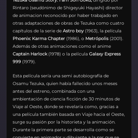
Tezuka Osamu Story: I am Son Goku,
dirigido por
Rintaro (seudónimo de Shigeyuki Hayashi) director
de animacion reconocido por haber trabajado en
otras adaptaciones de obras de Tezuka como cuatro
capítulos de la serie de
Astro boy
(1963), la película
Phoenix: Karma Chapter
(1986), o
Metrópolis
(2001).
Además de otras animaciones como el anime
Captain Harlock
(1978) o la película
Galaxy Express
999
(1979).
Esta película sería una semi autobiografía de
Osamu Tezuka, quien había fallecido unos meses
antes del estreno, combinada con una
ambientación de ciencia ficción de 30 minutos de
Viaje al Oeste, donde se revelaría como, gracias a
una película también basada en Viaje hacia el Oeste,
surge su pasión por la historieta y la animación.
Durante la primera parte se desarrolla como se
convierte en animador y dibujante a la par que se