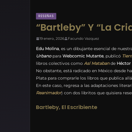
RESEÑAS
“Bartleby” Y “La Cr
19 enero, 2026
Facundo Vazquez
Edu Molina
, es un dibujante esencial de nuest
Urbano
para
Webcomic Mutante
, publicó
Tier
libros colectivos como
Así Mataban
de
Héctor
No obstante, está radicado en México desde h
Plata para comprarle los libros que publica all
En este caso, regresa a las adaptaciones litera
Reanimador
) con dos libritos que quisiera re
Bartleby, El Escribiente