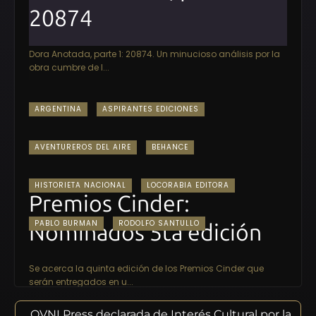
20874
Dora Anotada, parte 1: 20874. Un minucioso análisis por la
obra cumbre de I...
ARGENTINA
ASPIRANTES EDICIONES
AVENTUREROS DEL AIRE
BEHANCE
HISTORIETA NACIONAL
LOCORABIA EDITORA
Premios Cinder:
PABLO BURMAN
RODOLFO SANTULLO
Nominados 5ta edición
Se acerca la quinta edición de los Premios Cinder que
serán entregados en u...
OVNI Press declarada de Interés Cultural por la