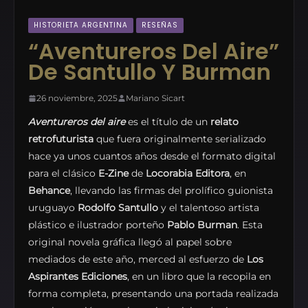
HISTORIETA ARGENTINA
RESEÑAS
“Aventureros Del Aire”
De Santullo Y Burman
26 noviembre, 2025
Mariano Sicart
Aventureros del aire
es el título de un
relato
retrofuturista
que fuera originalmente serializado
hace ya unos cuantos años desde el formato digital
para el clásico
E-Zine
de
Locorabia
Editora
, en
Behance
, llevando las firmas del prolífico guionista
uruguayo
Rodolfo Santullo
y el talentoso artista
plástico e ilustrador porteño
Pablo Burman
. Esta
original novela gráfica llegó al papel sobre
mediados de este año, merced al esfuerzo de
Los
Aspirantes Ediciones
, en un libro que la recopila en
forma completa, presentando una portada realizada